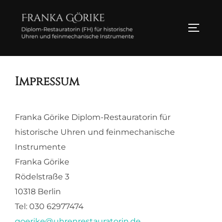
Zu
Inhalten
SEITEN
springen
Impressum
Franka Görike Diplom-Restauratorin für
historische Uhren und feinmechanische
Instrumente
Franka Görike
Rödelstraße 3
10318 Berlin
Tel: 030 62977474
goerike@uhrenrestauratorin.de